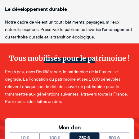
Le développement durable
Notre cadre de vie est un tout : bâtiments, paysages, milieux
naturels, espèces. Préserver le patrimoine favorise l’aménagement
du territoire durable et la transition écologique.
Tous mobilisés pour le patrimoine !
Peu à peu, dans l’indifférence, le patrimoine de la France se
dégrade. La Fondation du patrimoine et ses 1 000 bénévoles
relèvent chaque jour le défi de sauver ce patrimoine pour le
transmettre aux générations suivantes, à travers toute la France.
Pour nous aider, faites un don.
Mon don
10
€
100
€
250
€
500
€