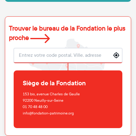
Trouver le bureau de la Fondation le plus
proche
Localisation
Siège de la Fondation
153 bis, avenue Charles de Gaulle
92200
Neuilly-sur-Seine
01 70 48 48 00
info@fondation-patrimoine.org