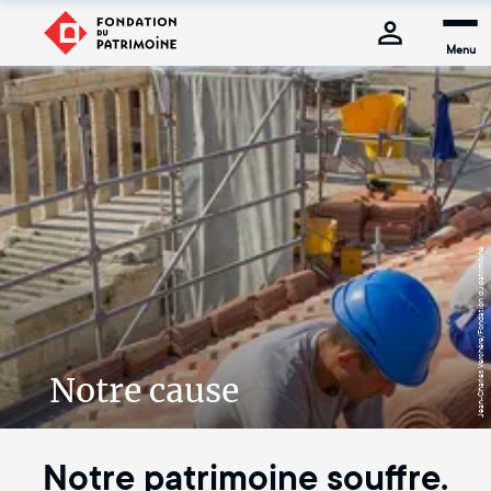
Menu
Jean-Charles Verchère/Fondation du patrimoine
Notre cause
Notre patrimoine souffre.