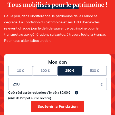
Tous mobilisés pour le patrimoine !
Peu à peu, dans l’indifférence, le patrimoine de la France se
dégrade. La Fondation du patrimoine et ses 1 300 bénévoles
relèvent chaque jour le défi de sauver ce patrimoine pour le
transmettre aux générations suivantes, à travers toute la France.
Pour nous aider, faites un don.
Mon don
10
€
100
€
250
€
500
€
Montant libre
€
Coût réel après réduction d'impôt : 85.00 €
(66% de l'impôt sur le revenu)
Soutenir la Fondation