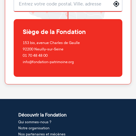
Localisation
Siège de la Fondation
153 bis, avenue Charles de Gaulle
92200
Neuilly-sur-Seine
01 70 48 48 00
info@fondation-patrimoine.org
Découvrir la Fondation
Qui sommes-nous ?
Notre organisation
Nos partenaires et mécènes