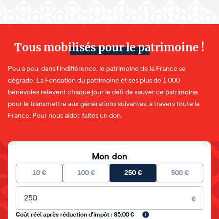
Tous mobilisés pour le patrimoine !
Peu à peu, dans l'indifférence, le patrimoine de la France se
dégrade. La Fondation du patrimoine et ses plus de 1 000
bénévoles relèvent chaque jour le défi de sauver ce patrimoine
pour le transmettre aux générations suivantes, à travers toute la
France. Pour nous aider, faites un don.
Mon don
10
€
100
€
250
€
500
€
Montant libre
€
Coût réel après réduction d'impôt : 85.00 €