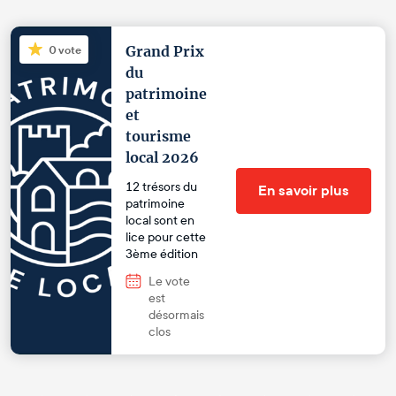
Grand Prix
0 vote
du
patrimoine
et
tourisme
local 2026
12 trésors du
En savoir plus
patrimoine
local sont en
lice pour cette
3ème édition
Le vote
est
désormais
clos