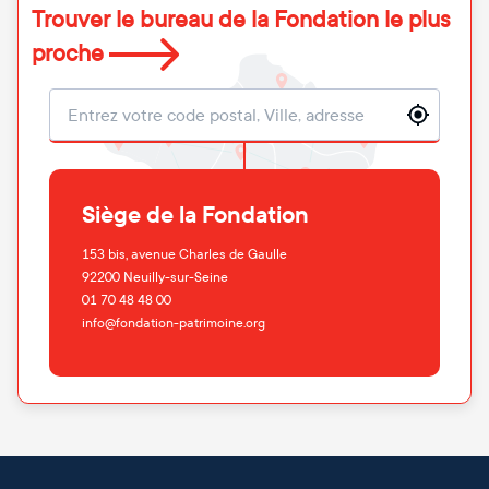
Trouver le bureau de la Fondation le plus
proche
Localisation
Siège de la Fondation
153 bis, avenue Charles de Gaulle
92200
Neuilly-sur-Seine
01 70 48 48 00
info@fondation-patrimoine.org