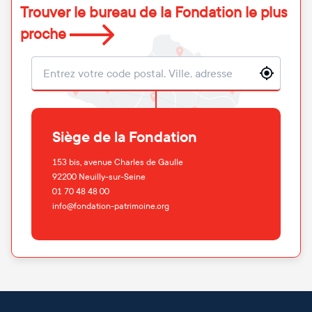
Trouver le bureau de la Fondation le plus
proche
Localisation
Siège de la Fondation
153 bis, avenue Charles de Gaulle
92200
Neuilly-sur-Seine
01 70 48 48 00
info@fondation-patrimoine.org