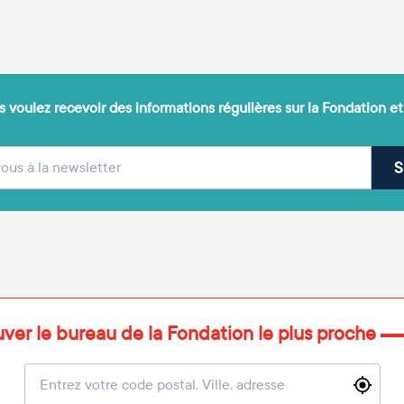
 voulez recevoir des informations régulières sur la Fondation et
(obligatoire)
sse e-mail
S
uver le bureau de la Fondation le plus proche
Localisation