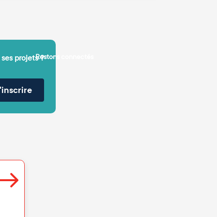
Restons connectés
 ses projets ?
'inscrire