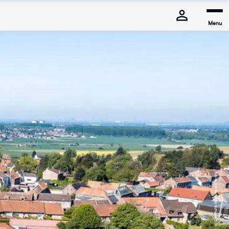
Menu
© Commune de Mons-en-Pévèle