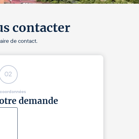
us contacter
aire de contact.
02
 coordonnées
 votre demande