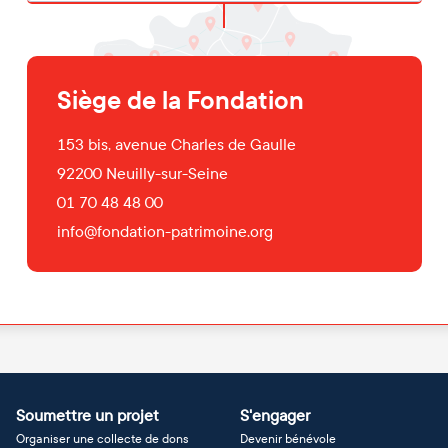
Siège de la Fondation
153 bis, avenue Charles de Gaulle
92200
Neuilly-sur-Seine
01 70 48 48 00
info@fondation-patrimoine.org
Soumettre un projet
S'engager
Organiser une collecte de dons
Devenir bénévole