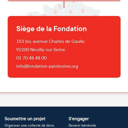
Siège de la Fondation
153 bis, avenue Charles de Gaulle
92200
Neuilly-sur-Seine
01 70 48 48 00
info@fondation-patrimoine.org
Soumettre un projet
S'engager
Organiser une collecte de dons
Devenir bénévole