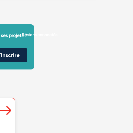
Restons connectés
 ses projets ?
'inscrire