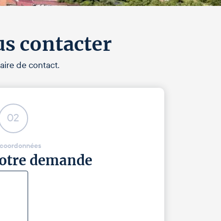
us contacter
aire de contact.
02
 coordonnées
 votre demande