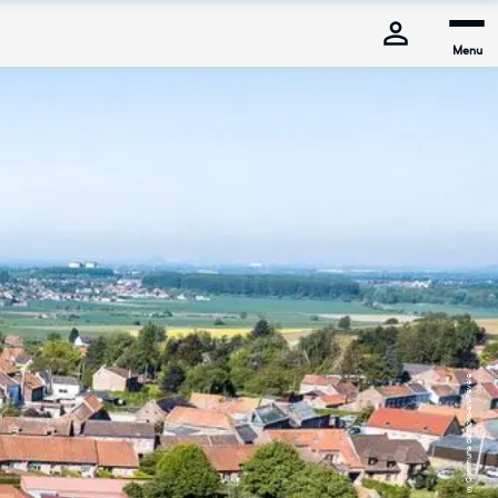
Menu
© Commune de Mons-en-Pévèle