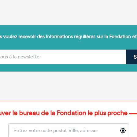
 voulez recevoir des informations régulières sur la Fondation et
(obligatoire)
sse e-mail
S
uver le bureau de la Fondation le plus proche
Localisation