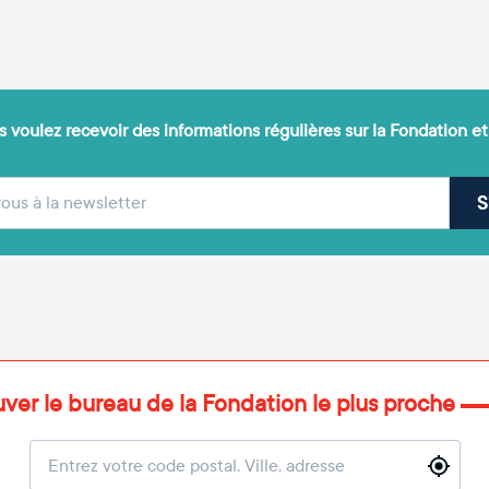
 voulez recevoir des informations régulières sur la Fondation et
(obligatoire)
sse e-mail
S
uver le bureau de la Fondation le plus proche
Localisation