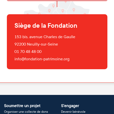
Siège de la Fondation
153 bis, avenue Charles de Gaulle
92200
Neuilly-sur-Seine
01 70 48 48 00
info@fondation-patrimoine.org
Soumettre un projet
S'engager
Organiser une collecte de dons
Devenir bénévole