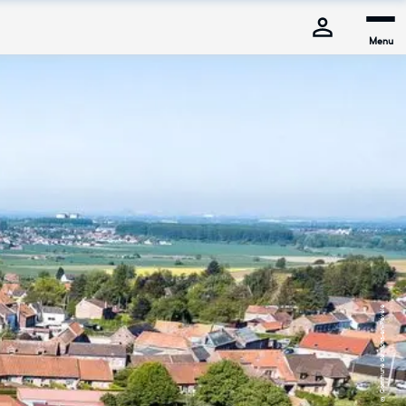
Menu
© Commune de Mons-en-Pévèle