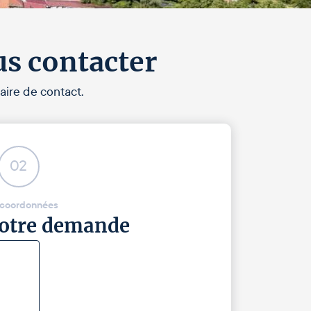
us contacter
aire de contact.
02
 coordonnées
 votre demande