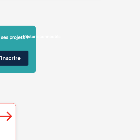
Restons connectés
 ses projets ?
'inscrire