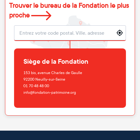
Trouver le bureau de la Fondation le plus
proche
Localisation
Siège de la Fondation
153 bis, avenue Charles de Gaulle
92200
Neuilly-sur-Seine
01 70 48 48 00
info@fondation-patrimoine.org