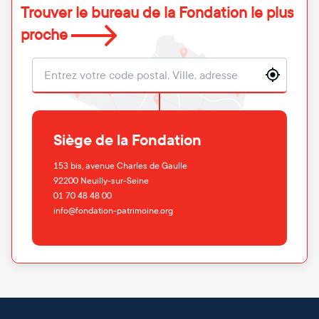
Trouver le bureau de la Fondation le plus
proche
Localisation
Siège de la Fondation
153 bis, avenue Charles de Gaulle
92200
Neuilly-sur-Seine
01 70 48 48 00
info@fondation-patrimoine.org