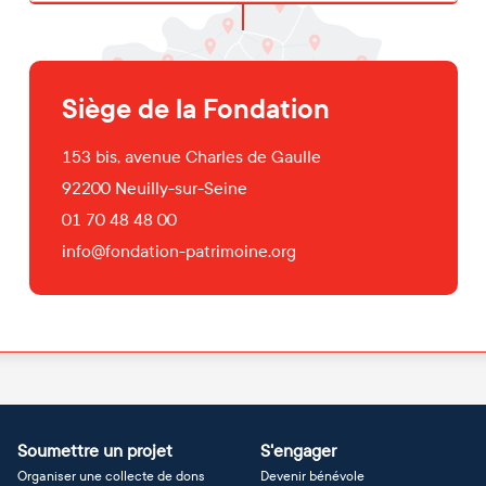
Siège de la Fondation
153 bis, avenue Charles de Gaulle
92200
Neuilly-sur-Seine
01 70 48 48 00
info@fondation-patrimoine.org
Soumettre un projet
S'engager
Organiser une collecte de dons
Devenir bénévole