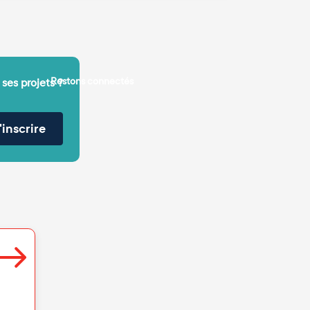
Restons connectés
 ses projets ?
'inscrire