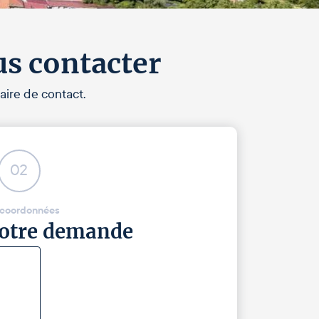
us contacter
aire de contact.
02
 coordonnées
 votre demande