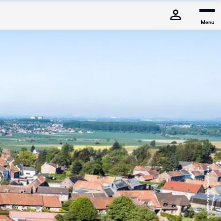
Menu
© Commune de Mons-en-Pévèle