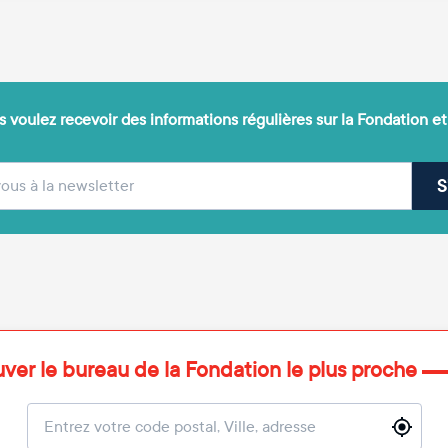
 voulez recevoir des informations régulières sur la Fondation et
(obligatoire)
sse e-mail
S
uver le bureau de la Fondation le plus proche
Localisation