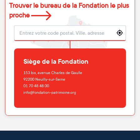
Trouver le bureau de la Fondation le plus
proche
Localisation
Siège de la Fondation
153 bis, avenue Charles de Gaulle
92200
Neuilly-sur-Seine
01 70 48 48 00
info@fondation-patrimoine.org