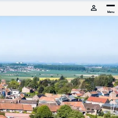
Menu
© Commune de Mons-en-Pévèle