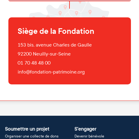
Siège de la Fondation
153 bis, avenue Charles de Gaulle
92200
Neuilly-sur-Seine
01 70 48 48 00
info@fondation-patrimoine.org
Soumettre un projet
S'engager
Organiser une collecte de dons
Devenir bénévole