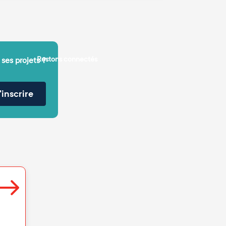
Restons connectés
 ses projets ?
'inscrire