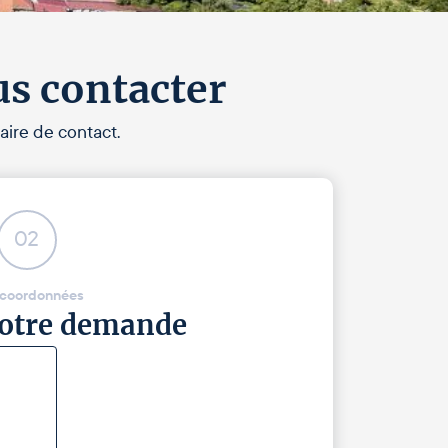
us contacter
aire de contact.
02
 coordonnées
 votre demande