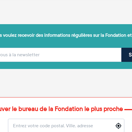
 voulez recevoir des informations régulières sur la Fondation et
(obligatoire)
sse e-mail
S
uver le bureau de la Fondation le plus proche
Localisation