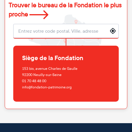
Trouver le bureau de la Fondation le plus
proche
Localisation
Siège de la Fondation
153 bis, avenue Charles de Gaulle
92200
Neuilly-sur-Seine
01 70 48 48 00
info@fondation-patrimoine.org