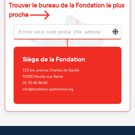
Trouver le bureau de la Fondation le plus
proche
Localisation
Siège de la Fondation
153 bis, avenue Charles de Gaulle
92200
Neuilly-sur-Seine
01 70 48 48 00
info@fondation-patrimoine.org