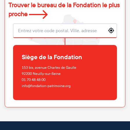
Trouver le bureau de la Fondation le plus
proche
Localisation
Siège de la Fondation
153 bis, avenue Charles de Gaulle
92200
Neuilly-sur-Seine
01 70 48 48 00
info@fondation-patrimoine.org