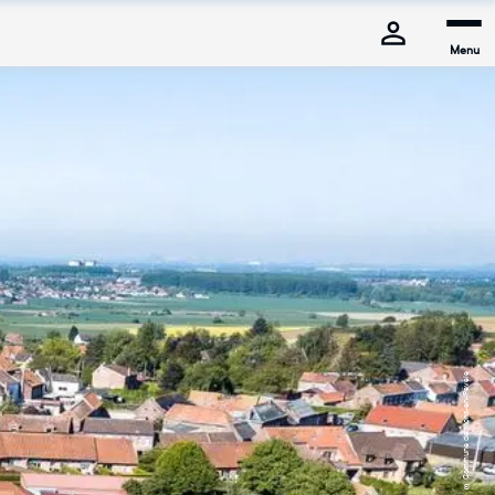
Menu
© Commune de Mons-en-Pévèle