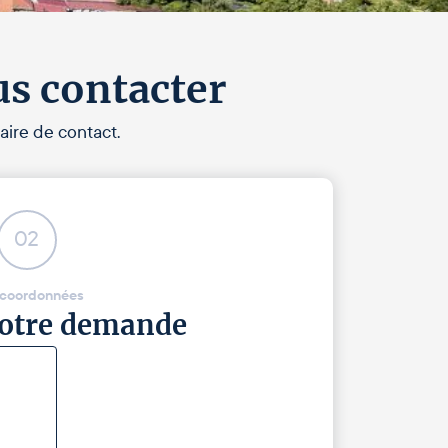
us contacter
aire de contact.
02
 coordonnées
 votre demande