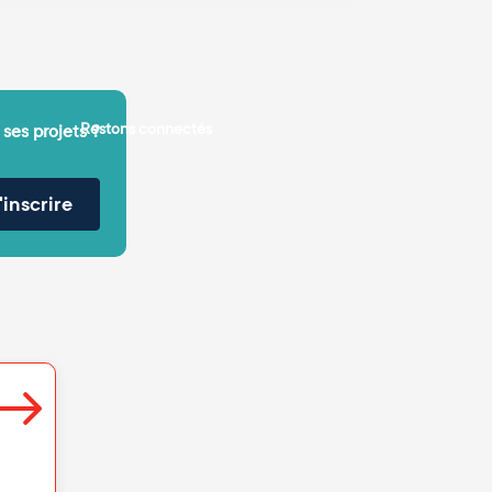
Restons connectés
 ses projets ?
'inscrire