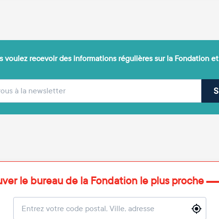
 voulez recevoir des informations régulières sur la Fondation et
(obligatoire)
sse e-mail
S
uver le bureau de la Fondation le plus proche
Localisation