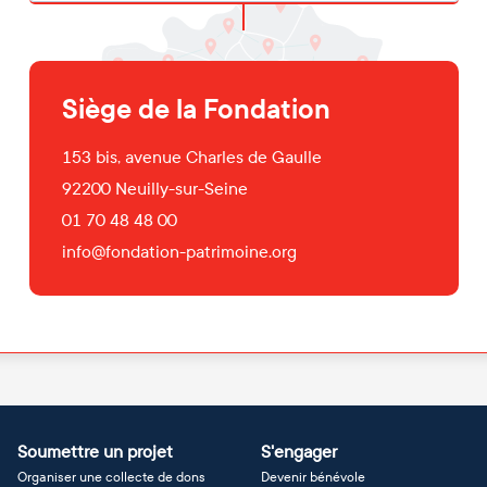
Siège de la Fondation
153 bis, avenue Charles de Gaulle
92200
Neuilly-sur-Seine
01 70 48 48 00
info@fondation-patrimoine.org
Soumettre un projet
S'engager
Organiser une collecte de dons
Devenir bénévole