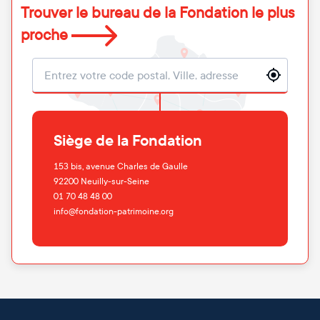
Trouver le bureau de la Fondation le plus
proche
Localisation
Siège de la Fondation
153 bis, avenue Charles de Gaulle
92200
Neuilly-sur-Seine
01 70 48 48 00
info@fondation-patrimoine.org