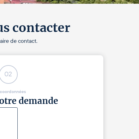
us contacter
aire de contact.
02
 coordonnées
 votre demande