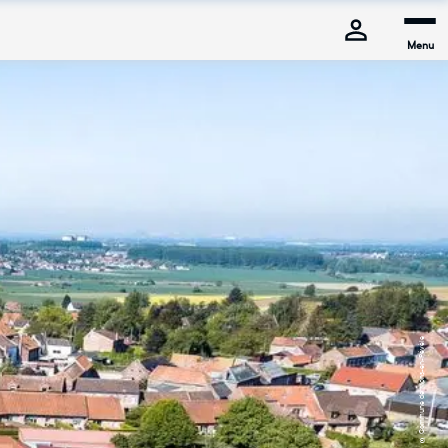
Menu
© Commune de Mons-en-Pévèle