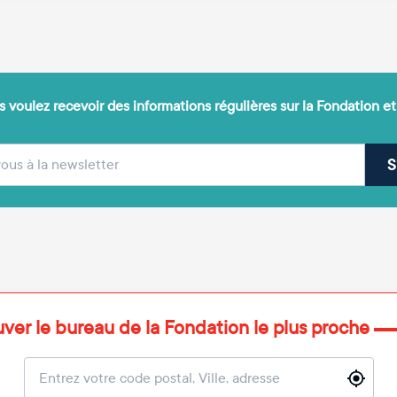
 voulez recevoir des informations régulières sur la Fondation et
(obligatoire)
sse e-mail
S
uver le bureau de la Fondation le plus proche
Localisation