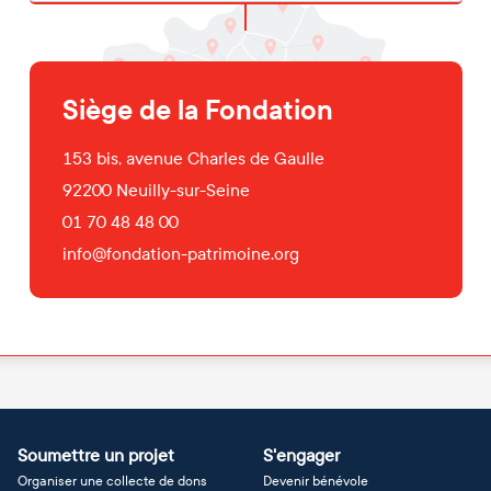
Siège de la Fondation
153 bis, avenue Charles de Gaulle
92200
Neuilly-sur-Seine
01 70 48 48 00
info@fondation-patrimoine.org
Soumettre un projet
S'engager
Organiser une collecte de dons
Devenir bénévole