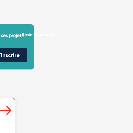
Restons connectés
 ses projets ?
'inscrire