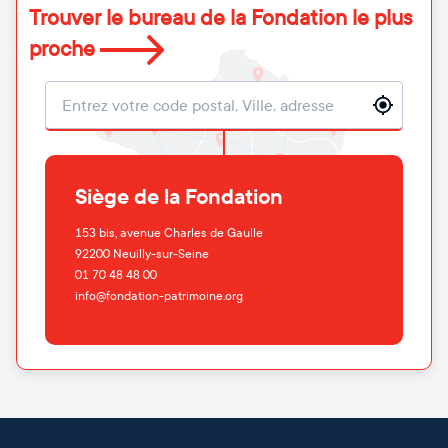
Trouver le bureau de la Fondation le plus
proche
Localisation
Siège de la Fondation
153 bis, avenue Charles de Gaulle
92200
Neuilly-sur-Seine
01 70 48 48 00
info@fondation-patrimoine.org