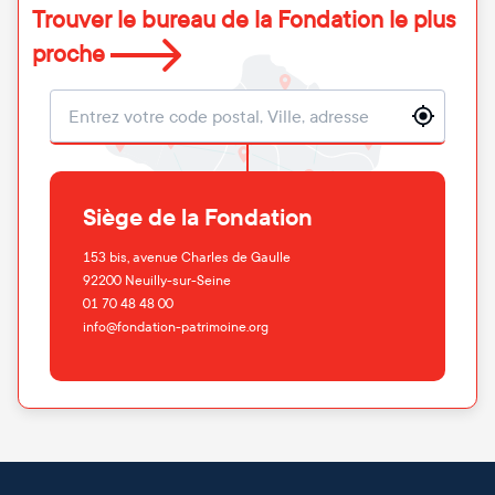
Trouver le bureau de la Fondation le plus
proche
Localisation
Siège de la Fondation
153 bis, avenue Charles de Gaulle
92200
Neuilly-sur-Seine
01 70 48 48 00
info@fondation-patrimoine.org