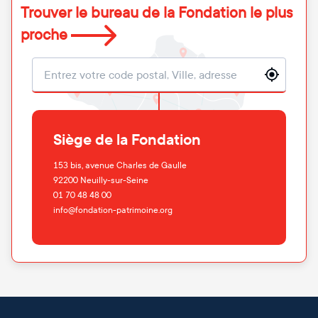
Trouver le bureau de la Fondation le plus
proche
Localisation
Siège de la Fondation
153 bis, avenue Charles de Gaulle
92200
Neuilly-sur-Seine
01 70 48 48 00
info@fondation-patrimoine.org