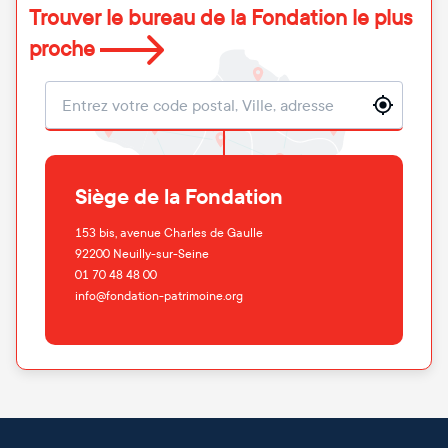
Trouver le bureau de la Fondation le plus
proche
Localisation
Siège de la Fondation
153 bis, avenue Charles de Gaulle
92200
Neuilly-sur-Seine
01 70 48 48 00
info@fondation-patrimoine.org