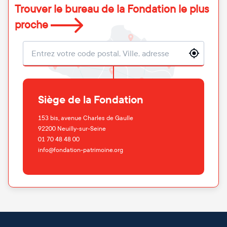
Trouver le bureau de la Fondation le plus
proche
Localisation
Siège de la Fondation
153 bis, avenue Charles de Gaulle
92200
Neuilly-sur-Seine
01 70 48 48 00
info@fondation-patrimoine.org