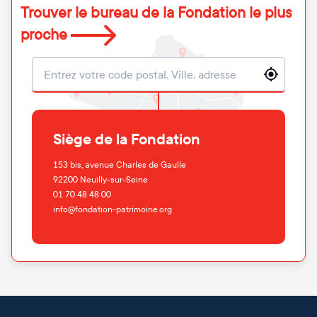
Trouver le bureau de la Fondation le plus
proche
Localisation
Siège de la Fondation
153 bis, avenue Charles de Gaulle
92200
Neuilly-sur-Seine
01 70 48 48 00
info@fondation-patrimoine.org