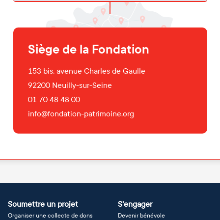
Siège de la Fondation
153 bis, avenue Charles de Gaulle
92200
Neuilly-sur-Seine
01 70 48 48 00
info@fondation-patrimoine.org
Soumettre un projet
S'engager
Organiser une collecte de dons
Devenir bénévole