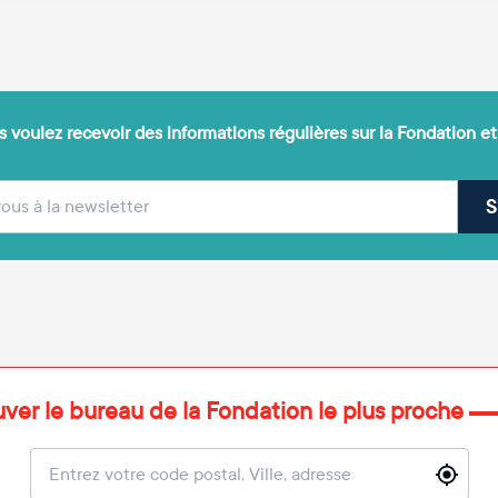
 voulez recevoir des informations régulières sur la Fondation et
(obligatoire)
sse e-mail
S
uver le bureau de la Fondation le plus proche
Localisation