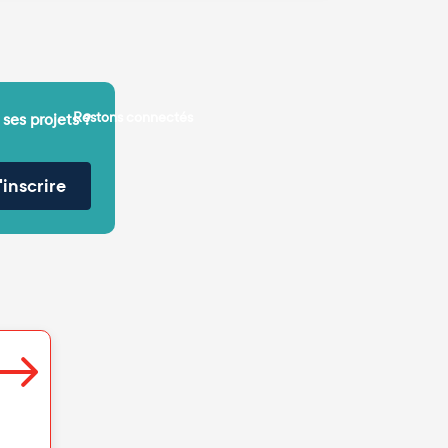
Restons connectés
 ses projets ?
'inscrire