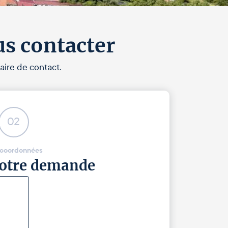
us contacter
aire de contact.
02
 coordonnées
 votre demande