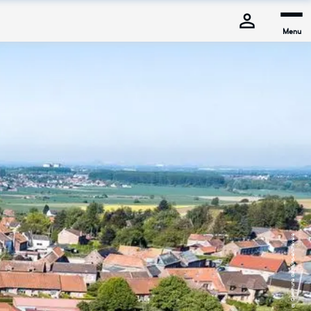
Menu
© Commune de Mons-en-Pévèle