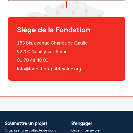
Siège de la Fondation
153 bis, avenue Charles de Gaulle
92200
Neuilly-sur-Seine
01 70 48 48 00
info@fondation-patrimoine.org
Soumettre un projet
S'engager
Organiser une collecte de dons
Devenir bénévole