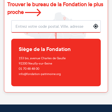
Trouver le bureau de la Fondation le plus
proche
Localisation
Siège de la Fondation
153 bis, avenue Charles de Gaulle
92200
Neuilly-sur-Seine
01 70 48 48 00
info@fondation-patrimoine.org