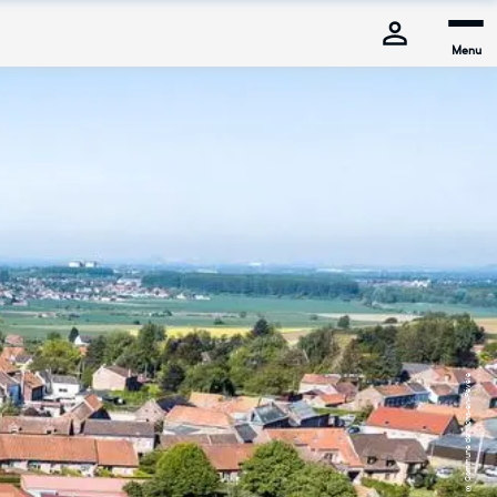
Menu
© Commune de Mons-en-Pévèle