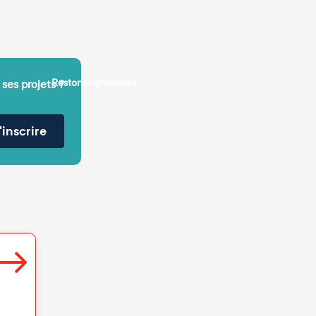
Restons connectés
 ses projets ?
'inscrire