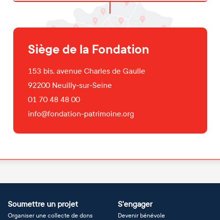
Siège de la Fondation
153 bis, avenue Charles de Gaulle
92200
Neuilly-sur-Seine
01 70 48 48 00
info@fondation-patrimoine.org
Soumettre un projet
S'engager
Organiser une collecte de dons
Devenir bénévole