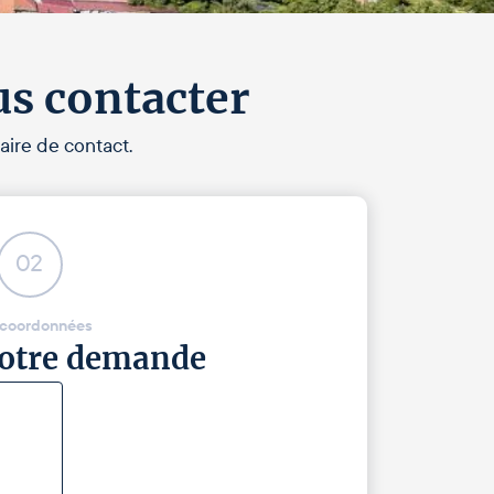
us contacter
aire de contact.
02
 coordonnées
 votre demande