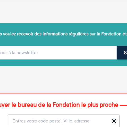
 voulez recevoir des informations régulières sur la Fondation et
(obligatoire)
sse e-mail
S
uver le bureau de la Fondation le plus proche
Localisation