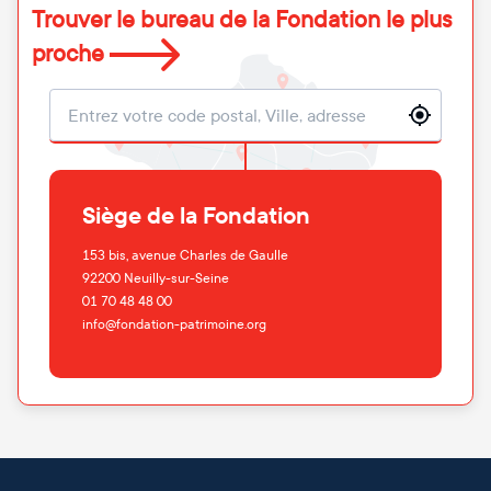
Trouver le bureau de la Fondation le plus
proche
Localisation
Siège de la Fondation
153 bis, avenue Charles de Gaulle
92200
Neuilly-sur-Seine
01 70 48 48 00
info@fondation-patrimoine.org