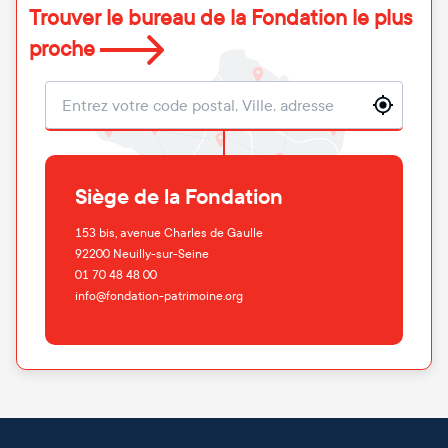
Trouver le bureau de la Fondation le plus
proche
Localisation
Siège de la Fondation
153 bis, avenue Charles de Gaulle
92200
Neuilly-sur-Seine
01 70 48 48 00
info@fondation-patrimoine.org