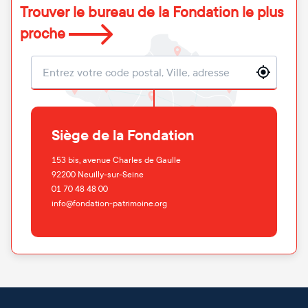
Trouver le bureau de la Fondation le plus
proche
Localisation
Siège de la Fondation
153 bis, avenue Charles de Gaulle
92200
Neuilly-sur-Seine
01 70 48 48 00
info@fondation-patrimoine.org