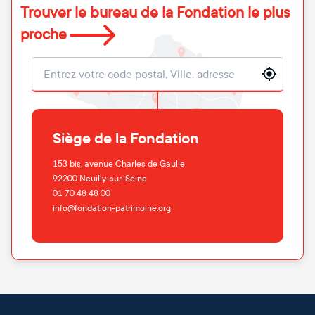
Trouver le bureau de la Fondation le plus
proche
Localisation
Siège de la Fondation
153 bis, avenue Charles de Gaulle
92200
Neuilly-sur-Seine
01 70 48 48 00
info@fondation-patrimoine.org