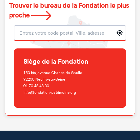
Trouver le bureau de la Fondation le plus
proche
Localisation
Siège de la Fondation
153 bis, avenue Charles de Gaulle
92200
Neuilly-sur-Seine
01 70 48 48 00
info@fondation-patrimoine.org