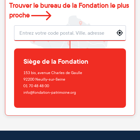
Trouver le bureau de la Fondation le plus
proche
Localisation
Siège de la Fondation
153 bis, avenue Charles de Gaulle
92200
Neuilly-sur-Seine
01 70 48 48 00
info@fondation-patrimoine.org