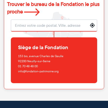
Trouver le bureau de la Fondation le plus
proche
Localisation
Siège de la Fondation
153 bis, avenue Charles de Gaulle
92200
Neuilly-sur-Seine
01 70 48 48 00
info@fondation-patrimoine.org