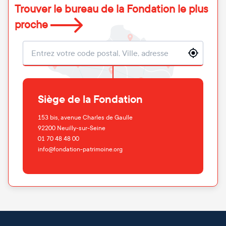
Trouver le bureau de la Fondation le plus
proche
Localisation
Siège de la Fondation
153 bis, avenue Charles de Gaulle
92200
Neuilly-sur-Seine
01 70 48 48 00
info@fondation-patrimoine.org