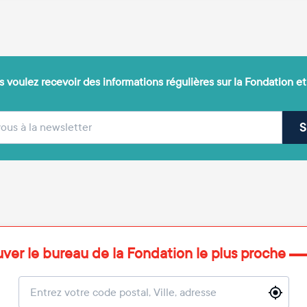
 voulez recevoir des informations régulières sur la Fondation et
(obligatoire)
sse e-mail
S
uver le bureau de la Fondation le plus proche
Localisation