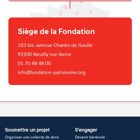
Siège de la Fondation
153 bis, avenue Charles de Gaulle
92200
Neuilly-sur-Seine
01 70 48 48 00
info@fondation-patrimoine.org
Soumettre un projet
S'engager
Organiser une collecte de dons
Devenir bénévole