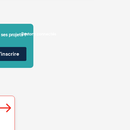
Restons connectés
 ses projets ?
'inscrire