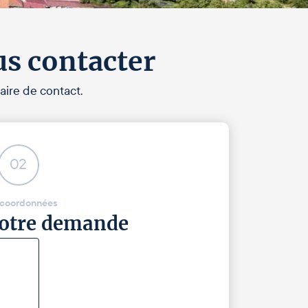
us contacter
aire de contact.
02
 coordonnées
 votre demande