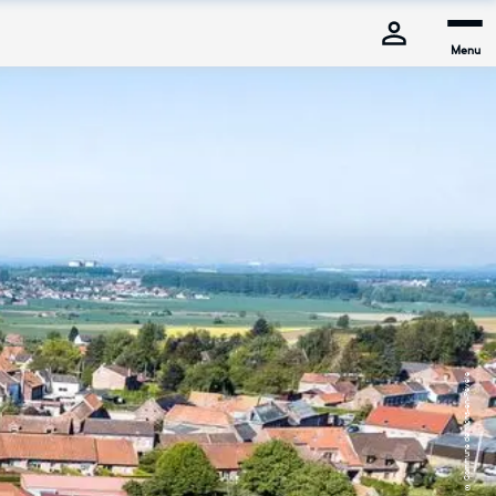
Menu
© Commune de Mons-en-Pévèle