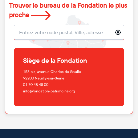
Trouver le bureau de la Fondation le plus
proche
Localisation
Siège de la Fondation
153 bis, avenue Charles de Gaulle
92200
Neuilly-sur-Seine
01 70 48 48 00
info@fondation-patrimoine.org