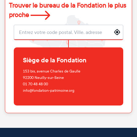
Trouver le bureau de la Fondation le plus
proche
Localisation
Siège de la Fondation
153 bis, avenue Charles de Gaulle
92200
Neuilly-sur-Seine
01 70 48 48 00
info@fondation-patrimoine.org