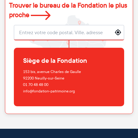
Trouver le bureau de la Fondation le plus
proche
Localisation
Siège de la Fondation
153 bis, avenue Charles de Gaulle
92200
Neuilly-sur-Seine
01 70 48 48 00
info@fondation-patrimoine.org