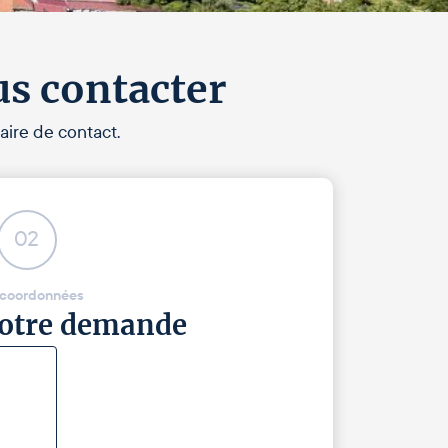
us contacter
aire de contact.
02
 coordonnées
 votre demande