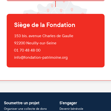
Siège de la Fondation
153 bis, avenue Charles de Gaulle
92200
Neuilly-sur-Seine
01 70 48 48 00
info@fondation-patrimoine.org
Soumettre un projet
S'engager
Organiser une collecte de dons
Devenir bénévole