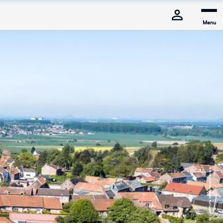
Menu
© Commune de Mons-en-Pévèle