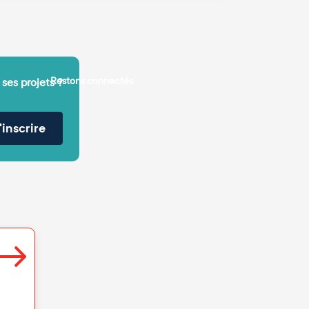
Restons connectés
 ses projets ?
'inscrire