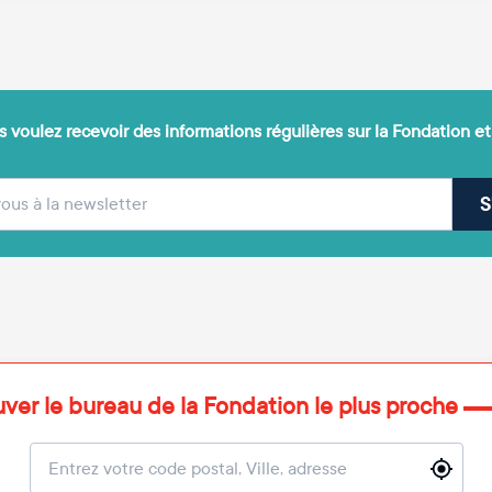
 voulez recevoir des informations régulières sur la Fondation et
(obligatoire)
sse e-mail
S
uver le bureau de la Fondation le plus proche
Localisation