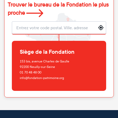
Trouver le bureau de la Fondation le plus
proche
Localisation
Siège de la Fondation
153 bis, avenue Charles de Gaulle
92200
Neuilly-sur-Seine
01 70 48 48 00
info@fondation-patrimoine.org