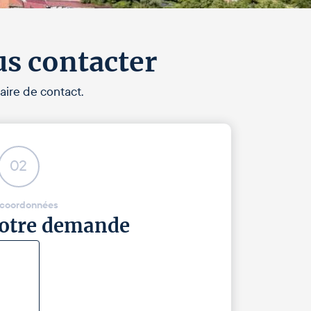
us contacter
aire de contact.
02
 coordonnées
 votre demande