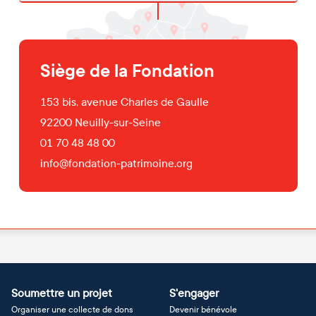
Siège de la Fondation
153 bis, avenue Charles de Gaulle
92200
Neuilly-sur-Seine
01 70 48 48 00
info@fondation-patrimoine.org
Soumettre un projet
S'engager
Organiser une collecte de dons
Devenir bénévole