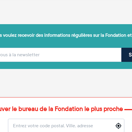
 voulez recevoir des informations régulières sur la Fondation et
(obligatoire)
sse e-mail
S
uver le bureau de la Fondation le plus proche
Localisation