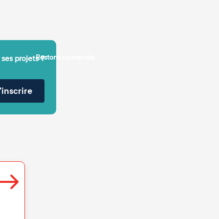
Restons connectés
 ses projets ?
'inscrire