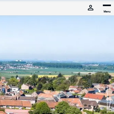
Menu
© Commune de Mons-en-Pévèle