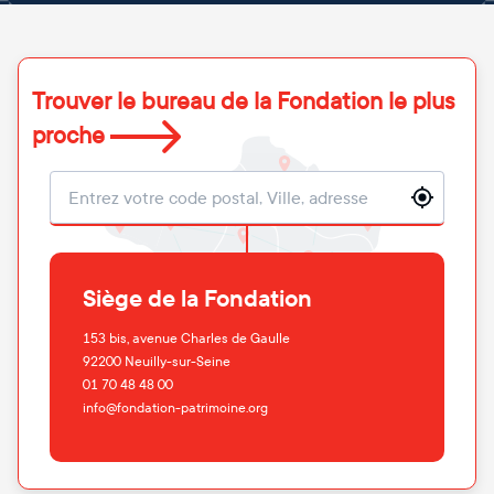
Trouver le bureau de la Fondation le plus
proche
Localisation
Siège de la Fondation
153 bis, avenue Charles de Gaulle
92200
Neuilly-sur-Seine
01 70 48 48 00
info@fondation-patrimoine.org