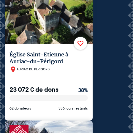
Église Saint-Etienne à
Auriac-du-Périgord
AURIAC DU PERIGORD
23 072
€
de dons
38
%
62 donateurs
336 jours restants