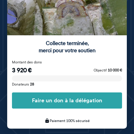
Collecte terminée
,
merci pour votre soutien
Montant des dons
3 920
€
Objectif
10 000
€
Donateurs
28
Faire un don à la délégation
Paiement 100% sécurisé