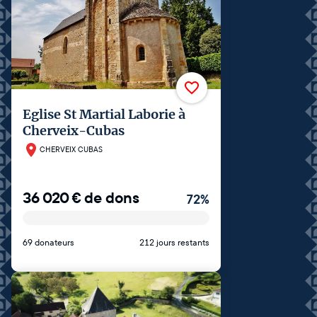
Eglise St Martial Laborie à
Cherveix-Cubas
CHERVEIX CUBAS
36 020
€
de dons
72
%
69 donateurs
212 jours restants