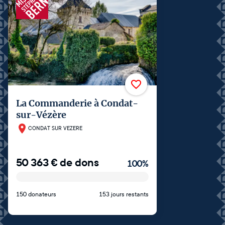
La Commanderie à Condat-
sur-Vézère
CONDAT SUR VEZERE
50 363
€
de dons
100
%
150 donateurs
153 jours restants