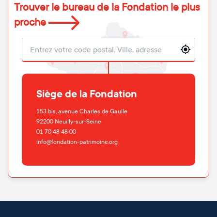
Trouver le bureau de la Fondation le plus
proche
Localisation
Siège de la Fondation
153 bis, avenue Charles de Gaulle
92200
Neuilly-sur-Seine
01 70 48 48 00
info@fondation-patrimoine.org