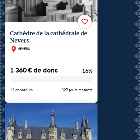
Cathèdre de la cathédrale de
Nevers
NEVERS
1 360
€
de dons
16
%
13 donateurs
327 jours restants