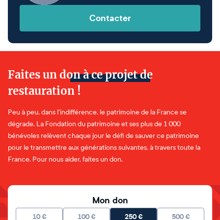
Contacter
Faites un don à ce projet de
restauration !
Peu à peu, dans l'indifférence, le patrimoine de la France se
dégrade. La Fondation du patrimoine et ses plus de 1 000
bénévoles relèvent chaque jour le défi de sauver ce patrimoine
pour le transmettre aux générations suivantes, à travers toute la
France. Pour nous aider, faites un don.
Mon don
10
€
100
€
250
€
500
€