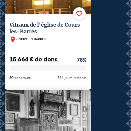
Vitraux de l'église de Cours-
les-Barres
COURS LES BARRES
15 664
€
de dons
78
%
30 donateurs
511 jours restants