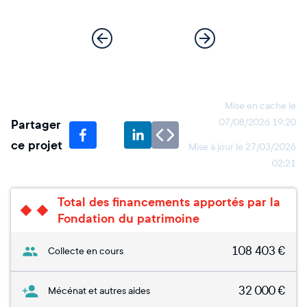
Mise en cache le
Partager
07/08/2026 19:20
ce projet
Mise à jour le
27/03/2026
02:21
Total des financements apportés par la
Fondation du patrimoine
108 403
€
Collecte en cours
32 000
€
Mécénat et autres aides