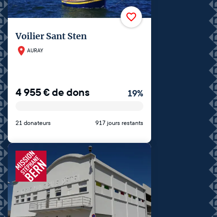
Voilier Sant Sten
AURAY
4 955
€
de dons
19
%
21 donateurs
917 jours restants