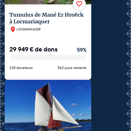
Tumulus de Mané Er Hroëck
à Locmariaquer
LOCMARIAQUER
29 949
€
de dons
59
%
124 donateurs
562 jours restants