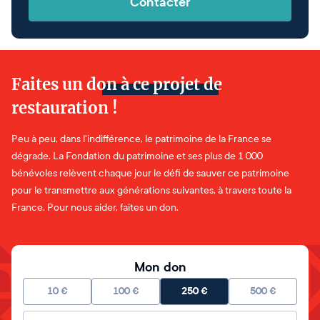
Contacter
Faites un don à ce projet de
restauration !
Peu à peu, dans l'indifférence, le patrimoine de la France se
dégrade. La Fondation du patrimoine et ses plus de 1 000
bénévoles relèvent chaque jour le défi de sauver ce patrimoine
pour le transmettre aux générations suivantes, à travers toute la
France. Pour nous aider, faites un don.
Mon don
10
€
100
€
250
€
500
€