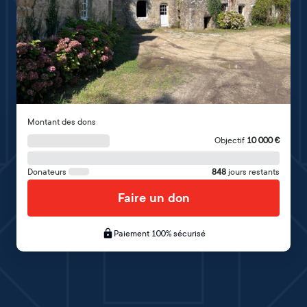
Montant des dons
Objectif
10 000
€
Donateurs
848
jours restants
Faire un don
Paiement 100% sécurisé