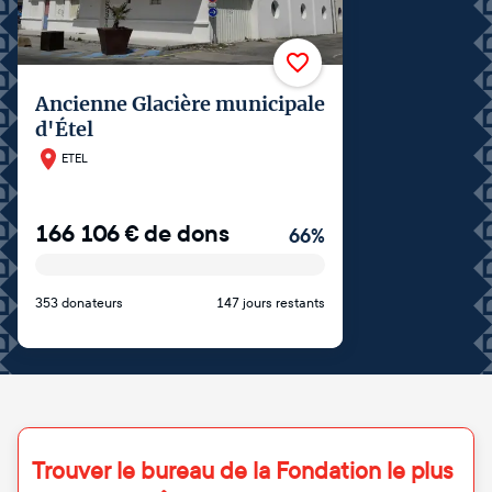
Ancienne Glacière municipale
d'Étel
ETEL
166 106
€
de dons
66
%
353 donateurs
147 jours restants
Trouver le bureau de la Fondation le plus