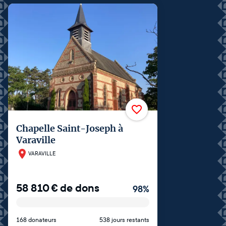
Chapelle Saint-Joseph à
Varaville
VARAVILLE
58 810
€
de dons
98
%
168 donateurs
538 jours restants