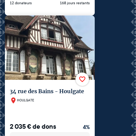
12 donateurs
168 jours restants
34 rue des Bains - Houlgate
HOULGATE
2 035
€
de dons
4
%