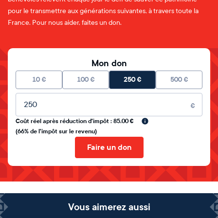
pour le transmettre aux générations suivantes, à travers toute la
France. Pour nous aider, faites un don.
Mon don
10
€
100
€
250
€
500
€
Montant libre
€
Coût réel après réduction d'impôt : 85.00 €
(66% de l'impôt sur le revenu)
Faire un don
Vous aimerez aussi