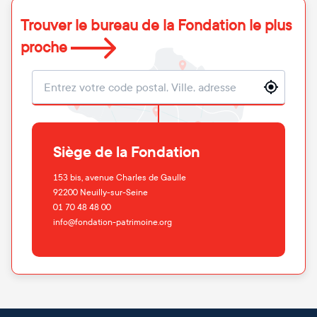
Trouver le bureau de la Fondation le plus
proche
Localisation
Siège de la Fondation
153 bis, avenue Charles de Gaulle
92200
Neuilly-sur-Seine
01 70 48 48 00
info@fondation-patrimoine.org