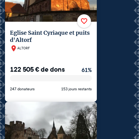
Eglise Saint Cyriaque et puits
d'Altorf
ALTORF
122 505
€
de dons
61
%
247 donateurs
153 jours restants