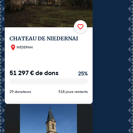
CHATEAU DE NIEDERNAI
NIEDERNAI
51 297
€
de dons
25
%
29 donateurs
518 jours restants