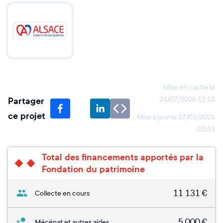
Mise en cache le
Partager
31/07/2026 12:15
ce projet
Mise à jour le
27/03/2026
02:31
Total des financements apportés par la
Fondation du patrimoine
11 131
€
Collecte en cours
5 000
€
Mécénat et autres aides