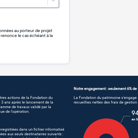
onnées au porteur de projet
je renonce le cas échéant à la
Notre engagement : seulement 6% de f
tres actions de la Fondation du
La Fondation du patrimoine s’engage à
de 3 ans après le lancement de la
recueillies nettes des frais de gestio
gramme de travaux validé par la
ue de l’opération.
9
en f
nregistrées dans un fichier informatisé
es aux seuls destinataires suivants :