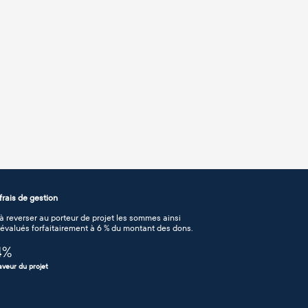
rais de gestion
 reverser au porteur de projet les sommes ainsi
n évalués forfaitairement à 6 % du montant des dons.
4
%
aveur du projet