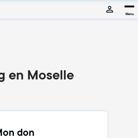
Menu
g en Moselle
on don