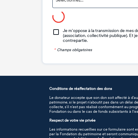
Sélectionnez...
Je m'oppose à la transmission de mes d
(association, collectivité publique). Et 
contrepartie.
*
Champs obligatoires
Conditions de réaffectation des dons
Le donateur accepte que son don soit affecté à d’au
patrimoine, si le projet n’aboutit pas dans un délai 
collecte, s’il n’est pas réalisé conformément au pro
Fondation ou dans le cas de fonds subsistants à l’iss
Respect de votre vie privée
Les informations recueillies sur ce formulaire sont e
par la Fondation du patrimoine et seront communiqué