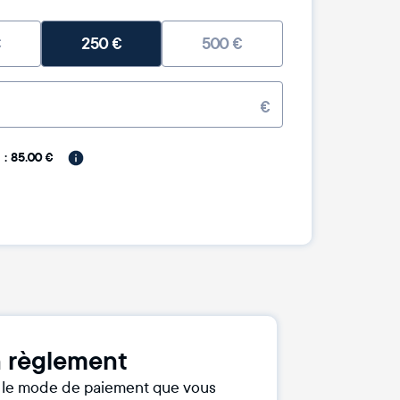
€
250
€
500
€
€
: 85.00 €
 règlement
r le mode de paiement que vous