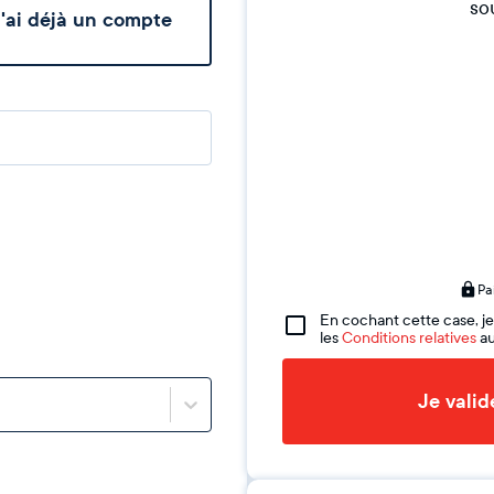
sou
'ai déjà un compte
Pa
En cochant cette case, je
les
Conditions relatives
au
Je vali